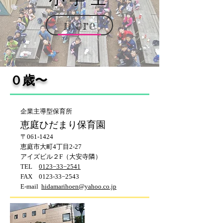
​小学生
more
０歳〜
企業主導型保育所
恵庭ひだまり保育園​
〒061-1424
恵庭市大町4丁目2-27
アイズビル２F（大安寺隣）
TEL
0123−33−2541
FAX 0123-33−2543
​E-mail
hidamarihoen@yahoo.co.jp