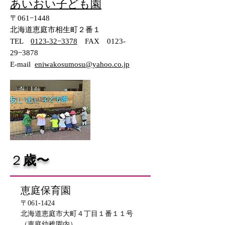
あいおい子ども園
〒061−1448
北海道恵庭市相生町２番１
TEL
0123-32−3378
FAX 0123-
29−3878
​E-mail
eniwakosumosu@yahoo.co.jp
​２
歳〜
恵庭保育園
〒061-1424
北海道恵庭市大町４丁目１番１１号
​（恵庭幼稚園内）