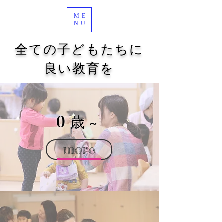
ME
NU
​全ての子どもたちに
良い教育を
0
~
歳
more